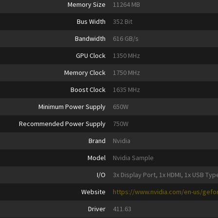
Memory Size
11264 MB
Bus Width
352 Bit
Bandwidth
616 GB/s
GPU Clock
1350 MHz
Memory Clock
1750 MHz
Boost Clock
1635 MHz
Minimum Power Supply
650W
Recommended Power Supply
750W
Brand
Nvidia
Model
Nvidia Sample
I/O
3x Display Port, 1x HDMI, 1x USB Typ
Website
https://www.nvidia.com/en-us/gefor
Driver
411.63