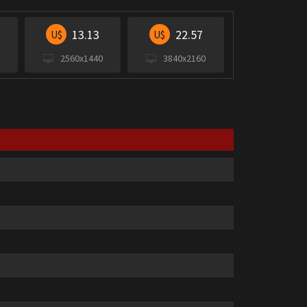
13.13
22.57
U$
U$
2560x1440
3840x2160