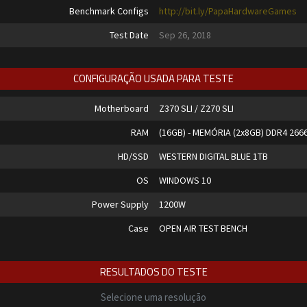
Benchmark Configs
http://bit.ly/PapaHardwareGames
Test Date
Sep 26, 2018
CONFIGURAÇÃO USADA PARA TESTE
Motherboard
Z370 SLI / Z270 SLI
RAM
(16GB) - MEMÓRIA (2x8GB) DDR4 26
HD/SSD
WESTERN DIGITAL BLUE 1TB
OS
WINDOWS 10
Power Supply
1200W
Case
OPEN AIR TEST BENCH
RESULTADOS DO TESTE
Selecione uma resolução