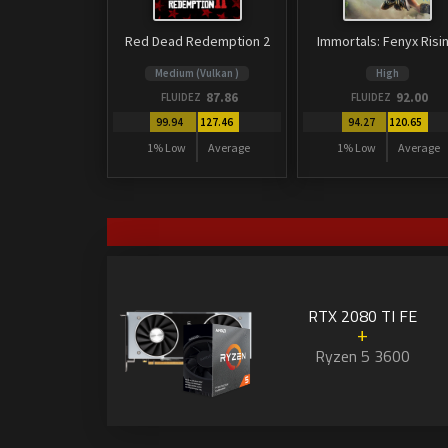
Red Dead Redemption 2
Immortals: Fenyx Risi
Medium (Vulkan )
High
87.86
92.00
FLUIDEZ
FLUIDEZ
99.94
127.46
94.27
120.65
1% Low
Average
1% Low
Average
RTX 2080 TI FE
+
Ryzen 5 3600