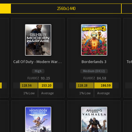
2560x1440
Call Of Duty - Modern Warfare
Borderlands 3
To
High
Medium (DX12)
93.25
84.58
FLUIDEZ
FLUIDEZ
9
128.56
153.20
128.28
186.59
1% Low
Average
1% Low
Average