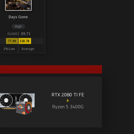
Days Gone
High
89.71
FLUIDEZ
77.49
128.78
1% Low
Average
RTX 2080 TI FE
+
Ryzen 5 3400G