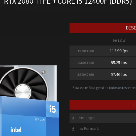
RTX 2080 TI FE + CORE I5 12400F (DDR5)
DESE
1% LOW
112.99 fps
1920X1080
95.25 fps
2560X1440
57.46 fps
3840X2160
Esta é a média geral de todos os testes r
T
em Jogo
no Furmark