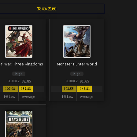
3840x2160
tal War: Three Kingdoms
Monster Hunter World
High
High
82.85
91.65
FLUIDEZ
FLUIDEZ
107.98
137.83
103.55
148.81
1% Low
Average
1% Low
Average