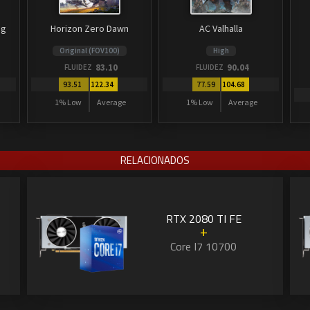
ng
Horizon Zero Dawn
AC Valhalla
Original (FOV100)
High
83.10
90.04
FLUIDEZ
FLUIDEZ
93.51
122.34
77.59
104.68
1% Low
Average
1% Low
Average
RELACIONADOS
RTX 2080 TI FE
+
Core I7 10700