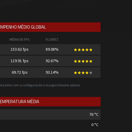
MPENHO MÉDIO GLOBAL
MÉDIA DE FPS
FLUIDEZ
153.62 fps
89.08%
119.91 fps
92.67%
69.72 fps
93.14%
ealizados com a configuração e os jogos listados abaixo
EMPERATURA MÉDIA
76
°C
0
°C