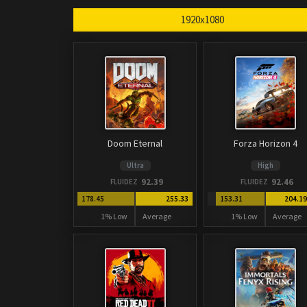
1920x1080
Doom Eternal
Forza Horizon 4
Ultra
High
92.39
92.46
FLUIDEZ
FLUIDEZ
178.45
255.33
153.31
204.1
1% Low
Average
1% Low
Average