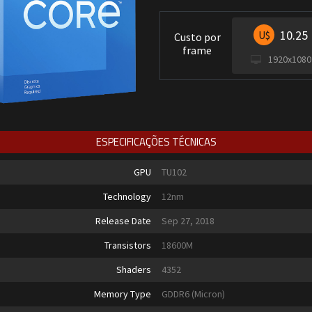
10.25
U$
Custo por
frame
1920x1080
ESPECIFICAÇÕES TÉCNICAS
GPU
TU102
Technology
12nm
Release Date
Sep 27, 2018
Transistors
18600M
Shaders
4352
Memory Type
GDDR6 (Micron)