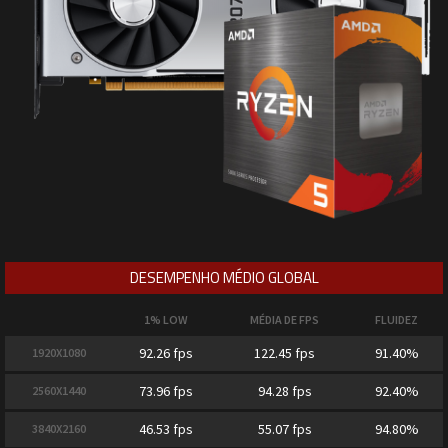
DESEMPENHO MÉDIO GLOBAL
1% LOW
MÉDIA DE FPS
FLUIDEZ
92.26 fps
122.45 fps
91.40%
1920X1080
73.96 fps
94.28 fps
92.40%
2560X1440
46.53 fps
55.07 fps
94.80%
3840X2160