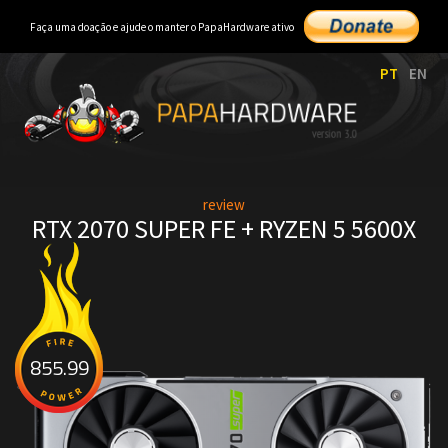
Faça uma doação e ajude o manter o PapaHardware ativo
PT
EN
review
RTX 2070 SUPER FE + RYZEN 5 5600X
855.99