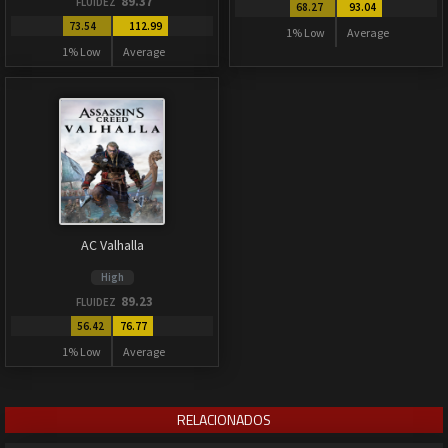
89.37
FLUIDEZ
68.27
93.04
73.54
112.99
1% Low
Average
1% Low
Average
AC Valhalla
High
89.23
FLUIDEZ
56.42
76.77
1% Low
Average
RELACIONADOS