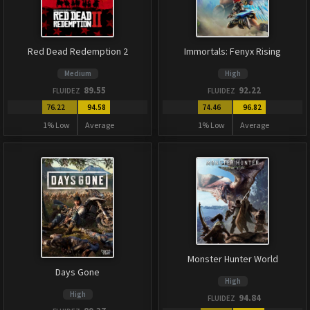
Red Dead Redemption 2
Immortals: Fenyx Rising
Medium
High
89.55
92.22
FLUIDEZ
FLUIDEZ
76.22
94.58
74.46
96.82
1% Low
Average
1% Low
Average
Monster Hunter World
Days Gone
High
High
94.84
FLUIDEZ