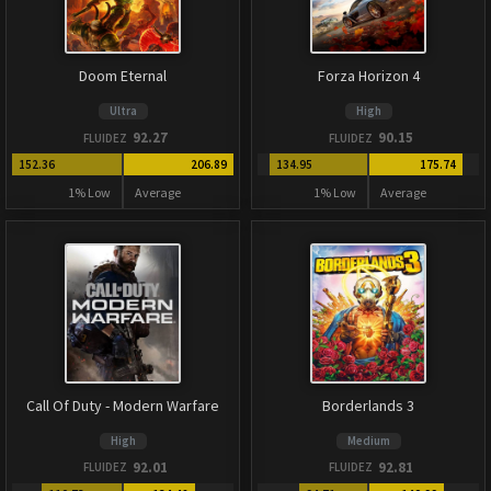
Doom Eternal
Forza Horizon 4
Ultra
High
92.27
90.15
FLUIDEZ
FLUIDEZ
152.36
206.89
134.95
175.74
1% Low
Average
1% Low
Average
Call Of Duty - Modern Warfare
Borderlands 3
High
Medium
92.01
92.81
FLUIDEZ
FLUIDEZ