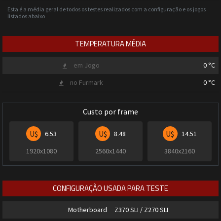
Esta é a média geral de todos os testes realizados com a configuração e os jogos
listados abaixo
TEMPERATURA MÉDIA
em Jogo
0
°C
no Furmark
0
°C
Custo por frame
U$
U$
U$
6.53
8.48
14.51
1920x1080
2560x1440
3840x2160
CONFIGURAÇÃO USADA PARA TESTE
Motherboard
Z370 SLI / Z270 SLI