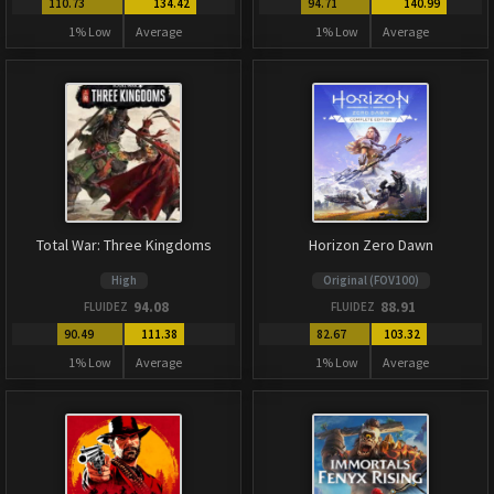
110.73
134.42
94.71
140.99
1% Low
Average
1% Low
Average
Total War: Three Kingdoms
Horizon Zero Dawn
High
Original (FOV100)
94.08
88.91
FLUIDEZ
FLUIDEZ
90.49
111.38
82.67
103.32
1% Low
Average
1% Low
Average