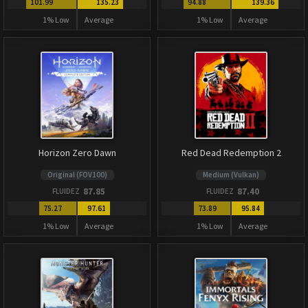
101.99
135.23
94.88
139.36
1% Low
Average
1% Low
Average
Horizon Zero Dawn
Red Dead Redemption 2
Original (FOV100)
Medium (Vulkan)
87.85
87.40
FLUIDEZ
FLUIDEZ
75.27
97.61
73.89
95.84
1% Low
Average
1% Low
Average