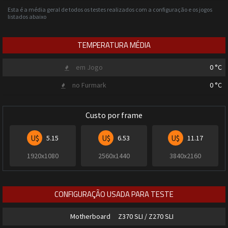
Esta é a média geral de todos os testes realizados com a configuração e os jogos
listados abaixo
TEMPERATURA MÉDIA
em Jogo
0
°C
no Furmark
0
°C
Custo por frame
U$
U$
U$
5.15
6.53
11.17
1920x1080
2560x1440
3840x2160
CONFIGURAÇÃO USADA PARA TESTE
Motherboard
Z370 SLI / Z270 SLI