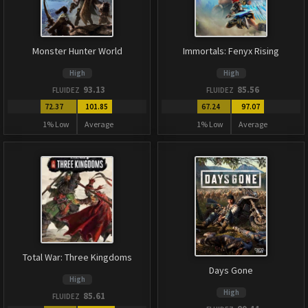
Monster Hunter World
Immortals: Fenyx Rising
High
High
93.13
85.56
FLUIDEZ
FLUIDEZ
72.37
101.85
67.24
97.07
1% Low
Average
1% Low
Average
Total War: Three Kingdoms
Days Gone
High
High
85.61
FLUIDEZ