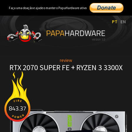
Faça uma doação e ajude o manter o PapaHardware ativo
PT
EN
review
RTX 2070 SUPER FE + RYZEN 3 3300X
843.37