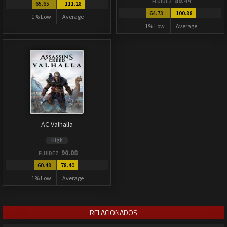
89.44
FLUIDEZ
65.65
111.28
64.73
100.88
1% Low
Average
1% Low
Average
AC Valhalla
High
90.08
FLUIDEZ
60.48
78.40
1% Low
Average
RELACIONADOS