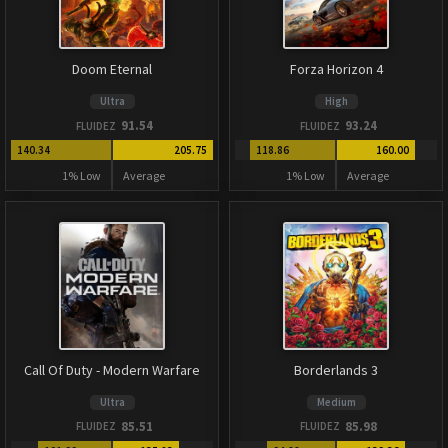
Doom Eternal
Forza Horizon 4
Ultra
High
91.54
93.24
FLUIDEZ
FLUIDEZ
140.34
205.75
118.86
160.00
1% Low
Average
1% Low
Average
Call Of Duty - Modern Warfare
Borderlands 3
Ultra
Medium
85.51
85.98
FLUIDEZ
FLUIDEZ