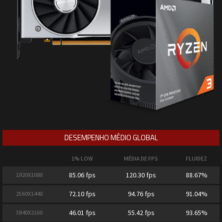
DESEMPENHO MÉDIO GLOBAL
1% LOW
MÉDIA DE FPS
FLUIDEZ
85.06 fps
120.30 fps
88.67%
1920X1080
72.10 fps
94.76 fps
91.04%
2560X1440
46.01 fps
55.42 fps
93.65%
3840X2160