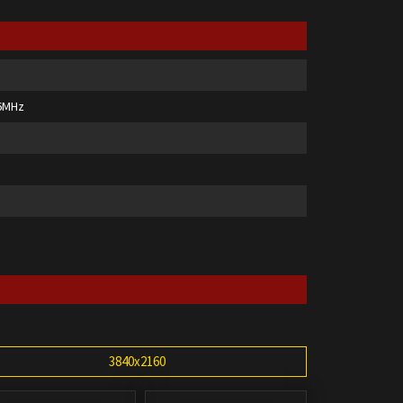
66MHz
3840x2160