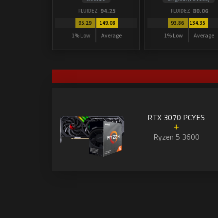
94.25
80.06
FLUIDEZ
FLUIDEZ
95.29
149.08
93.86
134.35
1% Low
Average
1% Low
Average
RTX 3070 PCYES
+
Ryzen 5 3600