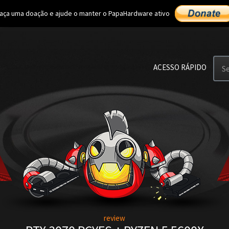
aça uma doação e ajude o manter o PapaHardware ativo
ACESSO RÁPIDO
S
review