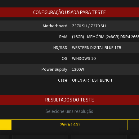
CONFIGURAÇÃO USADA PARA TESTE
Motherboard
Z370 SLI / Z270 SLI
RAM
(16GB) - MEMÓRIA (2x8GB) DDR4 26
HD/SSD
WESTERN DIGITAL BLUE 1TB
OS
WINDOWS 10
Power Supply
1200W
Case
OPEN AIR TEST BENCH
RESULTADOS DO TESTE
Selecione uma resolução
2560x1440