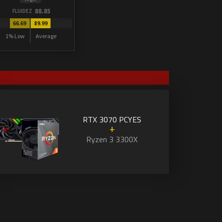
88.85
FLUIDEZ
66.69
89.99
1% Low
Average
RTX 3070 PCYES
+
Ryzen 3 3300X