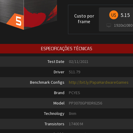
5.15
U$
Custo por
frame
1920x1080
ESPECIFICAÇÕES TÉCNICAS
Test Date
02/11/2021
Driver
511.79
Benchmark Configs
http://bit.ly/PapaHardwareGames
Brand
PCYES
Model
PP3070GP8DR6256
Technology
8nm
Transistors
17400 M