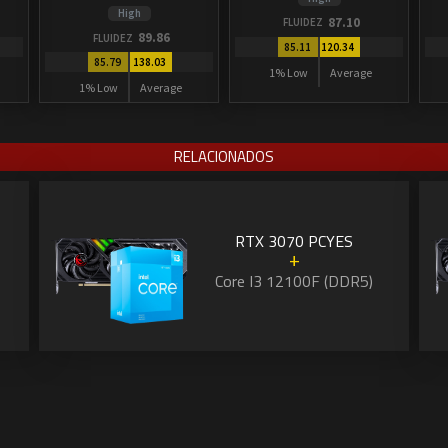
High
87.10
FLUIDEZ
89.86
FLUIDEZ
85.11
120.34
85.79
138.03
1% Low
Average
1% Low
Average
RELACIONADOS
RTX 3070 PCYES
+
Core I3 12100F (DDR5)