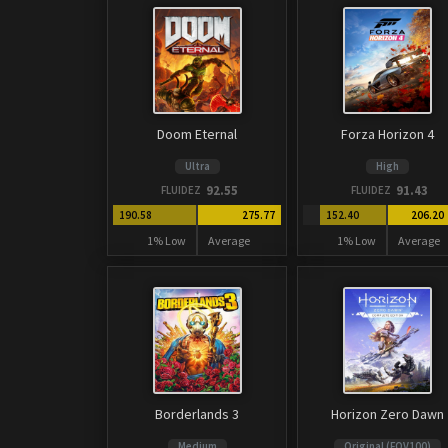
Doom Eternal
Forza Horizon 4
Ultra
High
92.55
91.43
FLUIDEZ
FLUIDEZ
190.58
275.77
152.40
206.20
1% Low
Average
1% Low
Average
Borderlands 3
Horizon Zero Dawn
Medium
Original (FOV100)