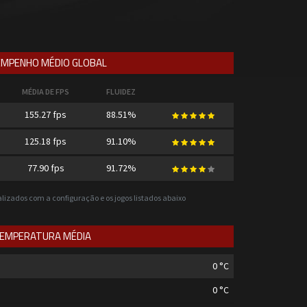
MPENHO MÉDIO GLOBAL
MÉDIA DE FPS
FLUIDEZ
155.27 fps
88.51%
125.18 fps
91.10%
77.90 fps
91.72%
ealizados com a configuração e os jogos listados abaixo
EMPERATURA MÉDIA
0
°C
0
°C