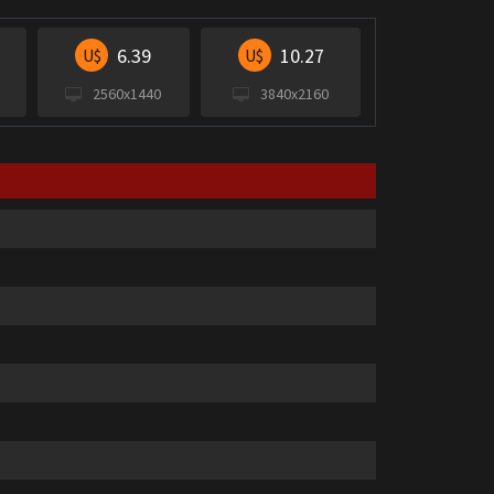
6.39
10.27
U$
U$
2560x1440
3840x2160