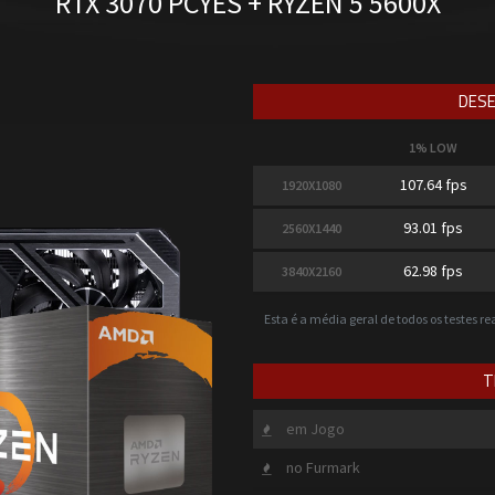
RTX 3070 PCYES + RYZEN 5 5600X
DESE
1% LOW
107.64 fps
1920X1080
93.01 fps
2560X1440
62.98 fps
3840X2160
Esta é a média geral de todos os testes r
T
em Jogo
no Furmark