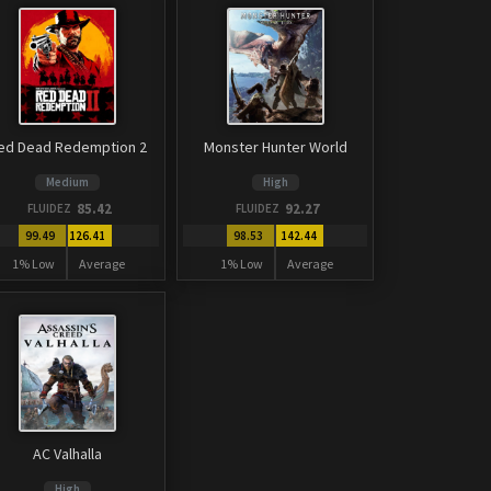
ed Dead Redemption 2
Monster Hunter World
Medium
High
85.42
92.27
FLUIDEZ
FLUIDEZ
99.49
126.41
98.53
142.44
1% Low
Average
1% Low
Average
AC Valhalla
High