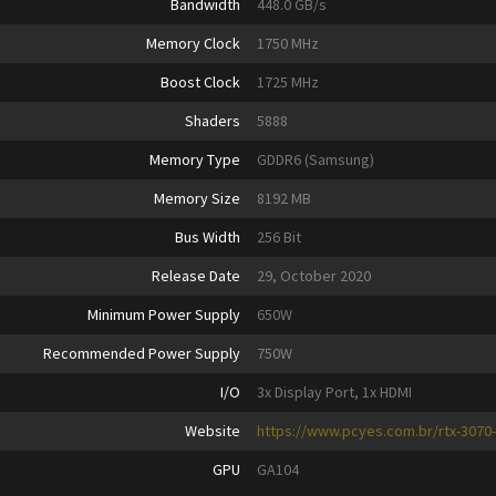
Bandwidth
448.0 GB/s
Memory Clock
1750 MHz
Boost Clock
1725 MHz
Shaders
5888
Memory Type
GDDR6 (Samsung)
Memory Size
8192 MB
Bus Width
256 Bit
Release Date
29, October 2020
Minimum Power Supply
650W
Recommended Power Supply
750W
I/O
3x Display Port, 1x HDMI
Website
https://www.pcyes.com.br/rtx-3070-g
GPU
GA104