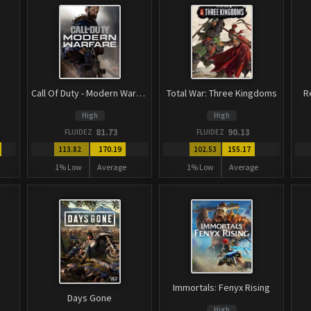
Call Of Duty - Modern Warfare
Total War: Three Kingdoms
R
High
High
81.73
90.13
FLUIDEZ
FLUIDEZ
113.82
170.19
102.53
155.17
1% Low
Average
1% Low
Average
Immortals: Fenyx Rising
Days Gone
High