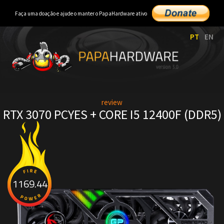
Faça uma doação e ajude o manter o PapaHardware ativo
PT
EN
review
RTX 3070 PCYES + CORE I5 12400F (DDR5)
1169.44