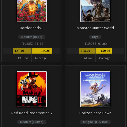
Borderlands 3
Monster Hunter World
Medium (DX12)
High
84.42
91.02
FLUIDEZ
FLUIDEZ
127.79
199.97
108.07
159.26
1% Low
Average
1% Low
Average
Red Dead Redemption 2
Horizon Zero Dawn
Medium (Vulkan)
Original (FOV100)