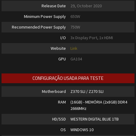
Release Date
29, October 2020
Minimum Power Supply
650W
Recommended Power Supply
750W
I/O
3x Display Port, 1x HDMI
Website
Link
GPU
GA104
CONFIGURAÇÃO USADA PARA TESTE
Motherboard
Z370 SLI / Z270 SLI
RAM
(16GB) - MEMÓRIA (2x8GB) DDR4
2666MHz
HD/SSD
WESTERN DIGITAL BLUE 1TB
OS
WINDOWS 10