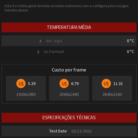
Esta é a média geral de todos os testes realizados com a configuração e os jogos
listados abaixo
TEMPERATURA MÉDIA
em Jogo
0
°C
no Furmark
0
°C
Custo por frame
U$
U$
U$
5.29
6.79
11.31
1920x1080
2560x1440
3840x2160
ESPECIFICAÇÕES TÉCNICAS
Test Date
02/11/2021