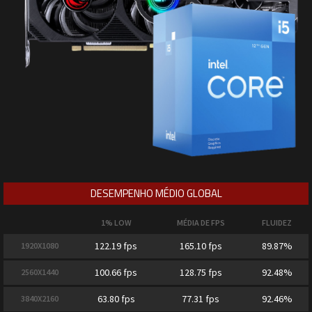
DESEMPENHO MÉDIO GLOBAL
1% LOW
MÉDIA DE FPS
FLUIDEZ
122.19 fps
165.10 fps
89.87%
1920X1080
100.66 fps
128.75 fps
92.48%
2560X1440
63.80 fps
77.31 fps
92.46%
3840X2160