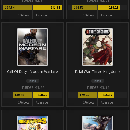
92.94
92.07
FLUIDEZ
FLUIDEZ
194.54
281.34
166.51
216.23
1% Low
Average
1% Low
Average
Call Of Duty - Modern Warfare
Total War: Three Kingdoms
High
High
91.89
93.36
FLUIDEZ
FLUIDEZ
130.28
158.25
129.55
156.87
1% Low
Average
1% Low
Average