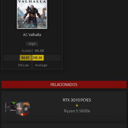
AC Valhalla
High
90.08
FLUIDEZ
80.97
105.38
1% Low
Average
RELACIONADOS
RTX 3070 PCYES
+
Ryzen 5 5600x