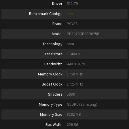
Driver
511.79
Benchmark Configs
Link
Brand
PCYES
Model
PP3070GP8DR6256
Technology
8nm
Transistors
17400 M
Bandwidth
448.0 GB/s
Memory Clock
1750 MHz
Boost Clock
1725 MHz
Shaders
5888
Memory Type
GDDR6 (Samsung)
Memory Size
8192 MB
Bus Width
256 Bit