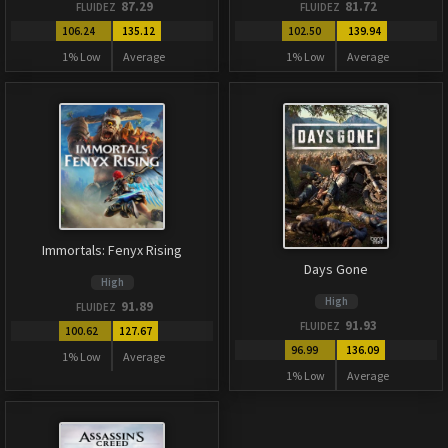
87.29
81.72
FLUIDEZ
FLUIDEZ
106.24
135.12
102.50
139.94
1% Low
Average
1% Low
Average
Immortals: Fenyx Rising
Days Gone
High
High
91.89
FLUIDEZ
91.93
FLUIDEZ
100.62
127.67
96.99
136.09
1% Low
Average
1% Low
Average