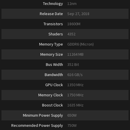
Technology
12nm
Release Date
Sep 27, 2018
Transistors
18600M
Shaders
4352
Memory Type
GDDR6 (Micron)
Memory Size
11264 MB
Bus Width
352 Bit
Bandwidth
616 GB/s
GPU Clock
1350 MHz
Memory Clock
1750 MHz
Boost Clock
1635 MHz
Minimum Power Supply
650W
Recommended Power Supply
750W