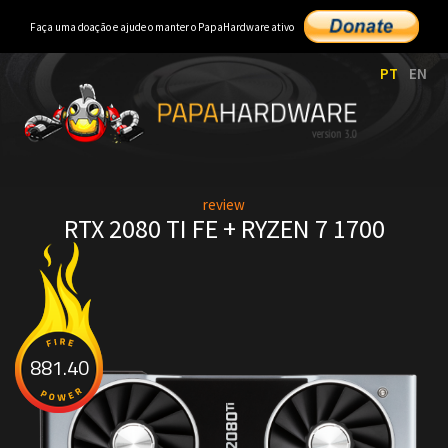
Faça uma doação e ajude o manter o PapaHardware ativo
PT
EN
review
RTX 2080 TI FE + RYZEN 7 1700
881.40