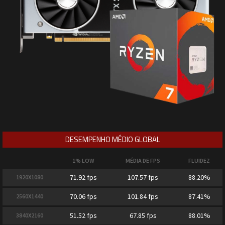
DESEMPENHO MÉDIO GLOBAL
1% LOW
MÉDIA DE FPS
FLUIDEZ
71.92 fps
107.57 fps
88.20%
1920X1080
70.06 fps
101.84 fps
87.41%
2560X1440
51.52 fps
67.85 fps
88.01%
3840X2160