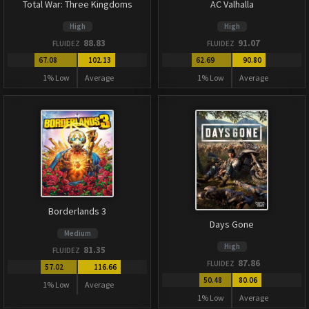
Total War: Three Kingdoms
AC Valhalla
High
High
88.83
91.07
FLUIDEZ
FLUIDEZ
67.08
102.13
62.69
90.80
1% Low
Average
1% Low
Average
Borderlands 3
Days Gone
Medium
High
81.35
FLUIDEZ
87.86
FLUIDEZ
57.02
116.66
50.48
80.06
1% Low
Average
1% Low
Average