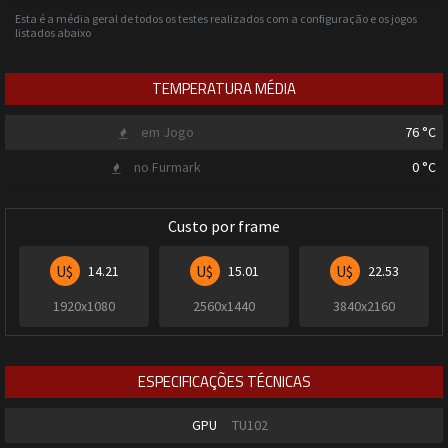
Esta é a média geral de todos os testes realizados com a configuração e os jogos
listados abaixo
TEMPERATURA MÉDIA
em Jogo
76
°C
no Furmark
0
°C
Custo por frame
U$
U$
U$
14.21
15.01
22.53
1920x1080
2560x1440
3840x2160
ESPECIFICAÇÕES TÉCNICAS
GPU
TU102