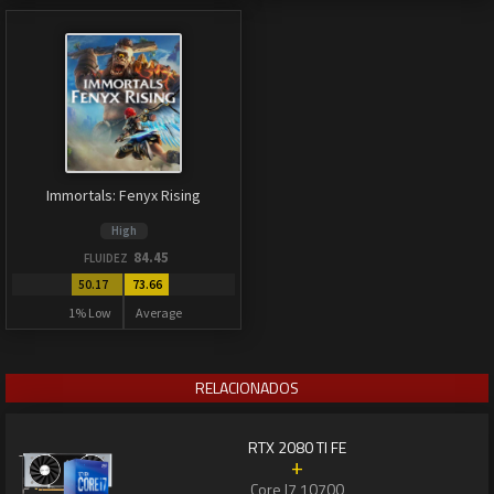
Immortals: Fenyx Rising
High
84.45
FLUIDEZ
50.17
73.66
1% Low
Average
RELACIONADOS
RTX 2080 TI FE
+
Core I7 10700