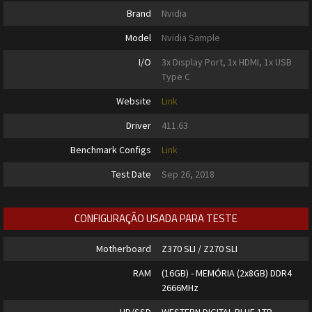
Brand
Nvidia
Model
Nvidia Sample
I/O
3x Display Port, 1x HDMI, 1x USB
Type C
Website
Link
Driver
411.63
Benchmark Configs
Link
Test Date
Sep 26, 2018
CONFIGURAÇÃO USADA PARA TESTE
Motherboard
Z370 SLI / Z270 SLI
RAM
(16GB) - MEMÓRIA (2x8GB) DDR4
2666MHz