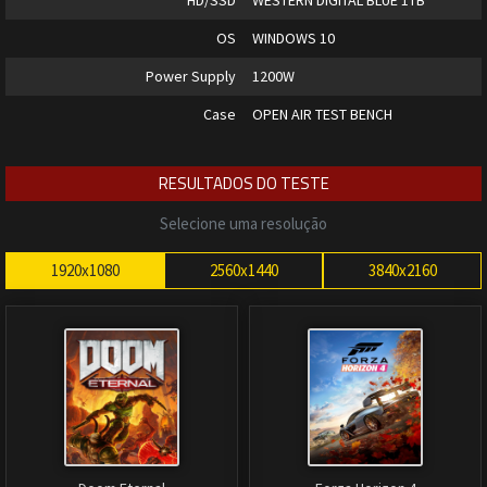
HD/SSD
WESTERN DIGITAL BLUE 1TB
OS
WINDOWS 10
Power Supply
1200W
Case
OPEN AIR TEST BENCH
RESULTADOS DO TESTE
Selecione uma resolução
1920x1080
2560x1440
3840x2160