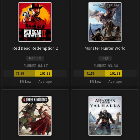
Red Dead Redemption 2
Monster Hunter World
Medium
High
84.17
93.64
FLUIDEZ
FLUIDEZ
73.59
101.37
71.55
102.58
1% Low
Average
1% Low
Average