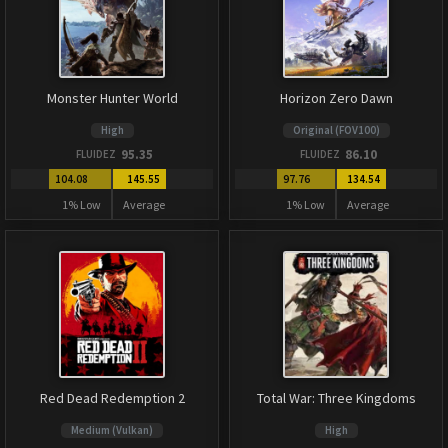
Monster Hunter World
Horizon Zero Dawn
High
Original (FOV100)
95.35
86.10
FLUIDEZ
FLUIDEZ
104.08
145.55
97.76
134.54
1% Low
Average
1% Low
Average
Red Dead Redemption 2
Total War: Three Kingdoms
Medium (Vulkan)
High