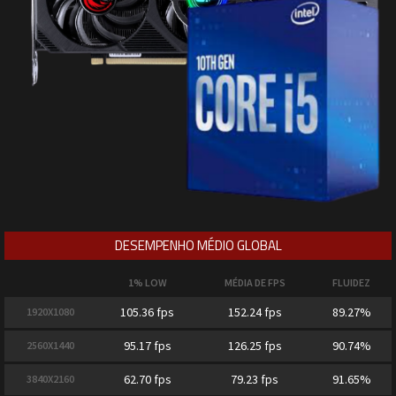
DESEMPENHO MÉDIO GLOBAL
1% LOW
MÉDIA DE FPS
FLUIDEZ
105.36 fps
152.24 fps
89.27%
1920X1080
95.17 fps
126.25 fps
90.74%
2560X1440
62.70 fps
79.23 fps
91.65%
3840X2160