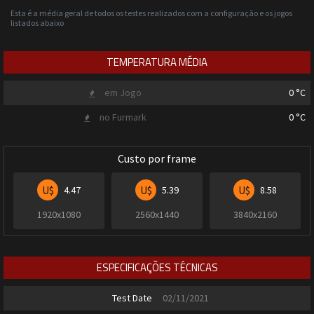
Esta é a média geral de todos os testes realizados com a configuração e os jogos
listados abaixo
TEMPERATURA MÉDIA
em Jogo
0
°C
no Furmark
0
°C
Custo por frame
U$
U$
U$
4.47
5.39
8.58
1920x1080
2560x1440
3840x2160
ESPECIFICAÇÕES TÉCNICAS
Test Date
02/11/2021