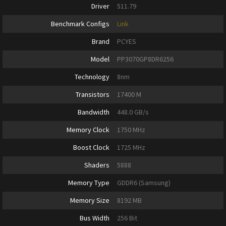
Driver
511.79
Benchmark Configs
Link
Brand
PCYES
Model
PP3070GP8DR6256
Technology
8nm
Transistors
17400 M
Bandwidth
448.0 GB/s
Memory Clock
1750 MHz
Boost Clock
1725 MHz
Shaders
5888
Memory Type
GDDR6 (Samsung)
Memory Size
8192 MB
Bus Width
256 Bit