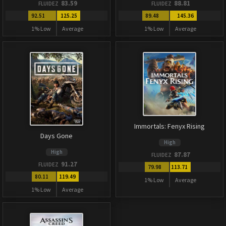
83.59
88.81
FLUIDEZ
FLUIDEZ
92.51
125.25
89.48
145.36
1% Low
Average
1% Low
Average
Immortals: Fenyx Rising
Days Gone
High
High
87.87
FLUIDEZ
91.27
FLUIDEZ
79.98
113.71
80.11
119.49
1% Low
Average
1% Low
Average