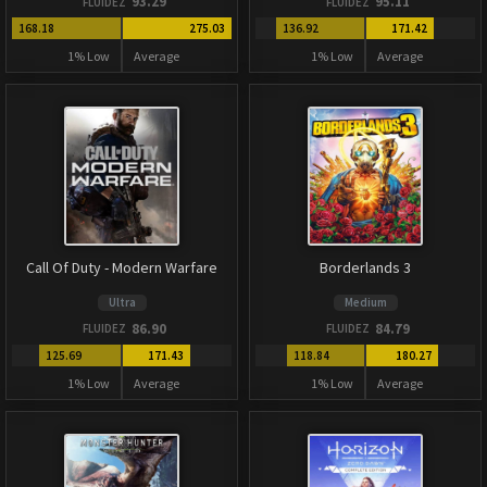
93.29
95.11
FLUIDEZ
FLUIDEZ
168.18
275.03
136.92
171.42
1% Low
Average
1% Low
Average
Call Of Duty - Modern Warfare
Borderlands 3
Ultra
Medium
86.90
84.79
FLUIDEZ
FLUIDEZ
125.69
171.43
118.84
180.27
1% Low
Average
1% Low
Average