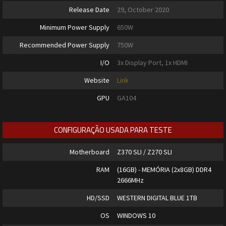
Release Date
29, October 2020
Minimum Power Supply
650W
Recommended Power Supply
750W
I/O
3x Display Port, 1x HDMI
Website
Link
GPU
GA104
CONFIGURAÇÃO USADA PARA TESTE
Motherboard
Z370 SLI / Z270 SLI
RAM
(16GB) - MEMÓRIA (2x8GB) DDR4
2666MHz
HD/SSD
WESTERN DIGITAL BLUE 1TB
OS
WINDOWS 10