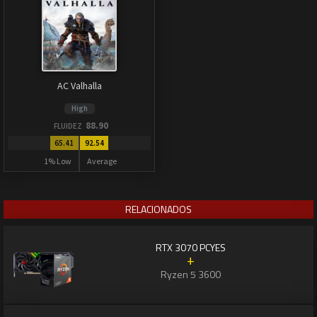
AC Valhalla
High
88.90
FLUIDEZ
65.41
92.54
1% Low
Average
RELACIONADOS
RTX 3070 PCYES
+
Ryzen 5 3600