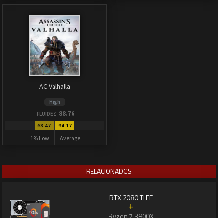
AC Valhalla
High
88.76
FLUIDEZ
68.47
94.17
1% Low
Average
RELACIONADOS
RTX 2080 TI FE
+
Ryzen 7 3800X