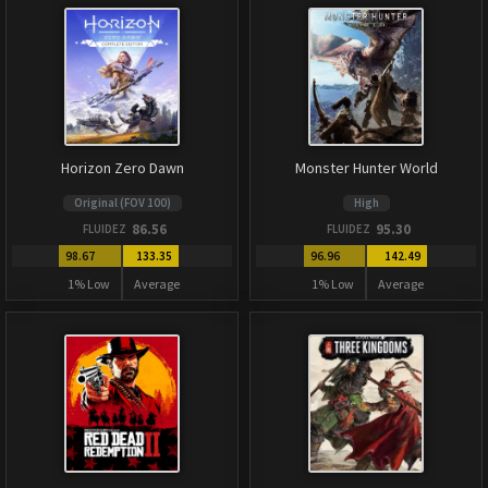
Horizon Zero Dawn
Monster Hunter World
Original (FOV 100)
High
86.56
95.30
FLUIDEZ
FLUIDEZ
98.67
133.35
96.96
142.49
1% Low
Average
1% Low
Average