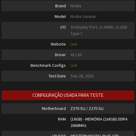
Brand
Nvidia
Model
Nvidia Sample
I/O
3x Display Port, 1x HDMI, 1x USB
Type C
Website
Link
Driver
411.63
Benchmark Configs
Link
Test Date
Sep 26, 2018
CONFIGURAÇÃO USADA PARA TESTE
Motherboard
Z370 SLI / Z270 SLI
RAM
(16GB) - MEMÓRIA (2x8GB) DDR4
2666MHz