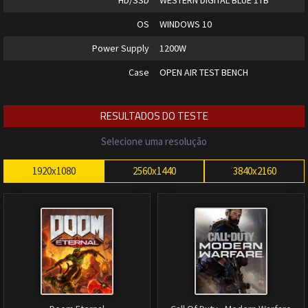
HD/SSD
WESTERN DIGITAL BLUE 1TB
OS
WINDOWS 10
Power Supply
1200W
Case
OPEN AIR TEST BENCH
RESULTADOS DO TESTE
Selecione uma resolução
1920x1080
2560x1440
3840x2160