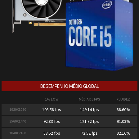
DESEMPENHO MÉDIO GLOBAL
1% LOW
MÉDIA DE FPS
FLUIDEZ
103.58 fps
149.14 fps
88.60%
1920X1080
92.83 fps
121.82 fps
91.03%
2560X1440
58.52 fps
72.52 fps
92.16%
3840X2160