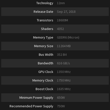
Technology
12nm
Release Date
Sep 27, 2018
Transistors
18600M
Shaders
4352
Memory Type
GDDR6 (Micron)
Memory Size
11264 MB
Bus Width
352 Bit
Bandwidth
616 GB/s
GPU Clock
1350 MHz
Memory Clock
1750 MHz
Boost Clock
1635 MHz
Minimum Power Supply
650W
Recommended Power Supply
750W