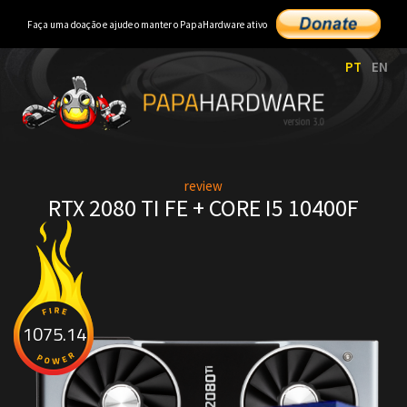
Faça uma doação e ajude o manter o PapaHardware ativo
PT
EN
review
RTX 2080 TI FE + CORE I5 10400F
1075.14