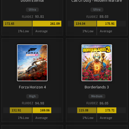
Doom Eternal
Call Of Duty - Modern Warfare
Ultra
Ultra
93.81
88.03
FLUIDEZ
FLUIDEZ
172.65
261.09
134.04
175.91
1% Low
Average
1% Low
Average
Forza Horizon 4
Borderlands 3
High
Medium
94.98
86.05
FLUIDEZ
FLUIDEZ
132.92
169.06
115.08
173.71
1% Low
Average
1% Low
Average