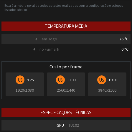
Esta é a média geral de todos os testes realizados com a configuração e os jogos
listados abaixo
TEMPERATURA MÉDIA
em Jogo
76
°C
no Furmark
0
°C
Custo por frame
U$
U$
U$
9.25
11.33
19.03
1920x1080
2560x1440
3840x2160
ESPECIFICAÇÕES TÉCNICAS
GPU
TU102