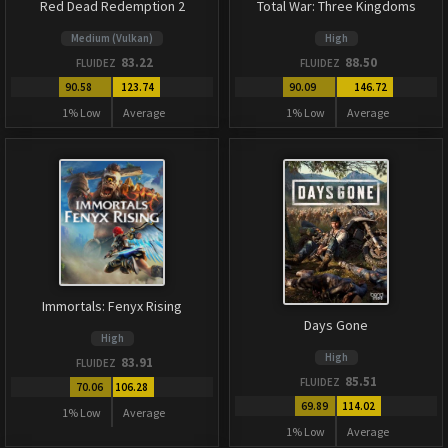
Red Dead Redemption 2
Total War: Three Kingdoms
Medium (Vulkan)
High
83.22
88.50
FLUIDEZ
FLUIDEZ
90.58
123.74
90.09
146.72
1% Low
Average
1% Low
Average
Immortals: Fenyx Rising
Days Gone
High
High
83.91
FLUIDEZ
85.51
FLUIDEZ
70.06
106.28
69.89
114.02
1% Low
Average
1% Low
Average