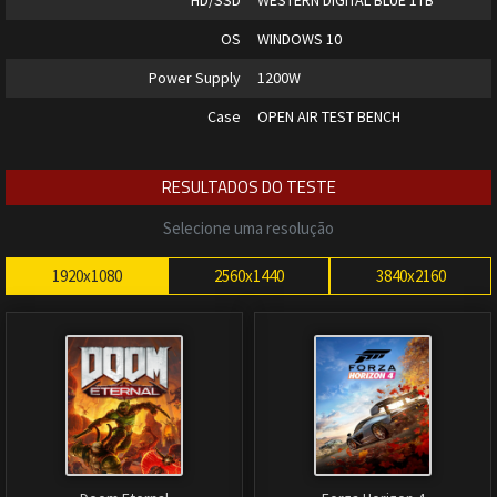
HD/SSD
WESTERN DIGITAL BLUE 1TB
OS
WINDOWS 10
Power Supply
1200W
Case
OPEN AIR TEST BENCH
RESULTADOS DO TESTE
Selecione uma resolução
1920x1080
2560x1440
3840x2160