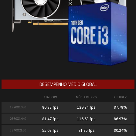
DESEMPENHO MÉDIO GLOBAL
1% LOW
MÉDIA DE FPS
FLUIDEZ
80.38 fps
129.74 fps
87.78%
1920X1080
81.47 fps
116.68 fps
86.97%
2560X1440
55.68 fps
71.85 fps
90.24%
3840X2160