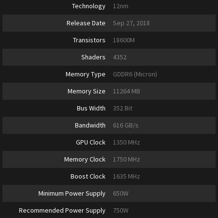
Technology
12nm
Release Date
Sep 27, 2018
Transistors
18600M
Shaders
4352
Memory Type
GDDR6 (Micron)
Memory Size
11264 MB
Bus Width
352 Bit
Bandwidth
616 GB/s
GPU Clock
1350 MHz
Memory Clock
1750 MHz
Boost Clock
1635 MHz
Minimum Power Supply
650W
Recommended Power Supply
750W