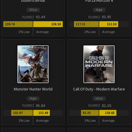
Doom Eternal
Forza Horizon 4
Ultra
High
92.44
93.95
FLUIDEZ
FLUIDEZ
139.74
238.58
117.31
152.50
1% Low
Average
1% Low
Average
Monster Hunter World
Call Of Duty - Modern Warfare
High
Ultra
95.84
82.38
FLUIDEZ
FLUIDEZ
101.97
132.49
83.35
138.65
1% Low
Average
1% Low
Average