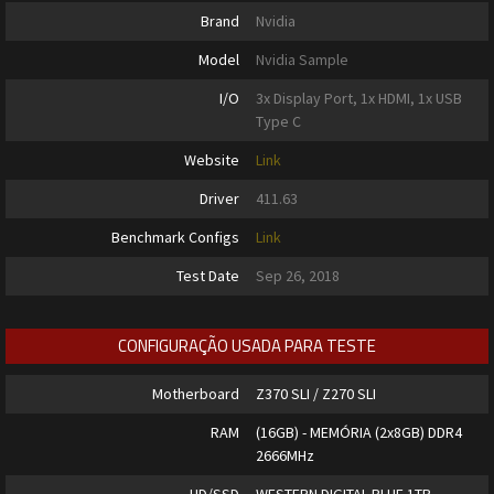
Brand
Nvidia
Model
Nvidia Sample
I/O
3x Display Port, 1x HDMI, 1x USB
Type C
Website
Link
Driver
411.63
Benchmark Configs
Link
Test Date
Sep 26, 2018
CONFIGURAÇÃO USADA PARA TESTE
Motherboard
Z370 SLI / Z270 SLI
RAM
(16GB) - MEMÓRIA (2x8GB) DDR4
2666MHz