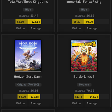
Total War: Three Kingdoms
Immortals: Fenyx Rising
High
High
83.44
86.82
FLUIDEZ
FLUIDEZ
68.80
124.14
65.29
94.00
1% Low
Average
1% Low
Average
Horizon Zero Dawn
Borderlands 3
Original (FOV100)
Medium
86.93
79.16
FLUIDEZ
FLUIDEZ
57.70
115.38
51.74
143.24
1% Low
Average
1% Low
Average