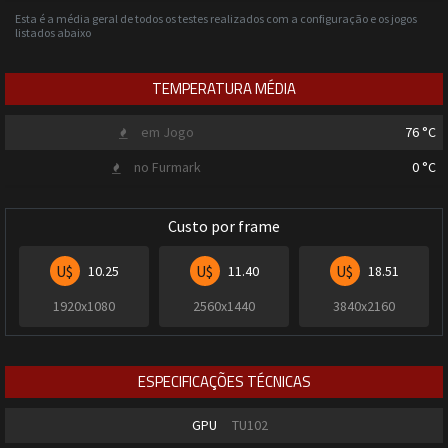
Esta é a média geral de todos os testes realizados com a configuração e os jogos
listados abaixo
TEMPERATURA MÉDIA
em Jogo
76
°C
no Furmark
0
°C
Custo por frame
U$
U$
U$
10.25
11.40
18.51
1920x1080
2560x1440
3840x2160
ESPECIFICAÇÕES TÉCNICAS
GPU
TU102