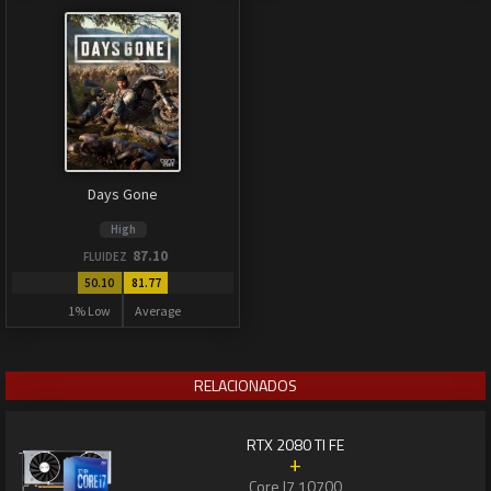
Days Gone
High
87.10
FLUIDEZ
50.10
81.77
1% Low
Average
RELACIONADOS
RTX 2080 TI FE
+
Core I7 10700