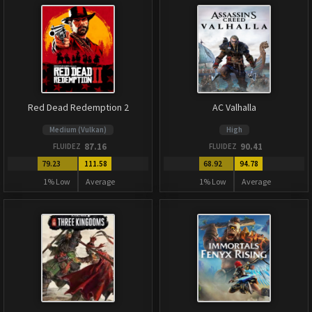
Red Dead Redemption 2
AC Valhalla
Medium (Vulkan)
High
87.16
90.41
FLUIDEZ
FLUIDEZ
79.23
111.58
68.92
94.78
1% Low
Average
1% Low
Average