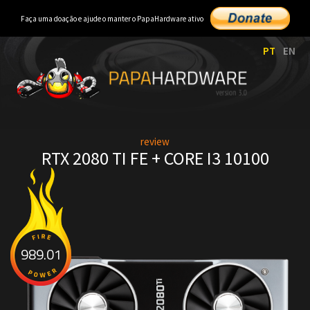
Faça uma doação e ajude o manter o PapaHardware ativo
PT
EN
review
RTX 2080 TI FE + CORE I3 10100
989.01