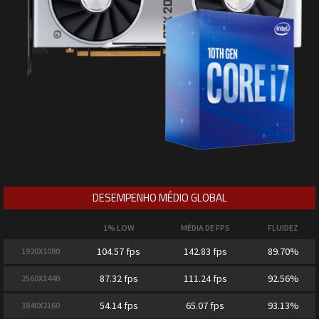
DESEMPENHO MÉDIO GLOBAL
1% LOW
MÉDIA DE FPS
FLUIDEZ
104.57 fps
142.83 fps
89.70%
1920X1080
87.32 fps
111.24 fps
92.56%
2560X1440
54.14 fps
65.07 fps
93.13%
3840X2160