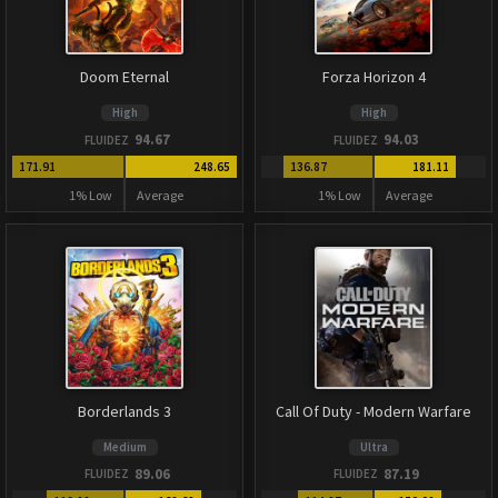
Doom Eternal
Forza Horizon 4
High
High
94.67
94.03
FLUIDEZ
FLUIDEZ
171.91
248.65
136.87
181.11
1% Low
Average
1% Low
Average
Borderlands 3
Call Of Duty - Modern Warfare
Medium
Ultra
89.06
87.19
FLUIDEZ
FLUIDEZ