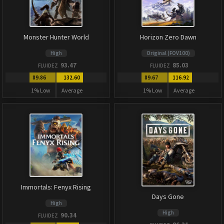
Monster Hunter World
Horizon Zero Dawn
High
Original (FOV100)
93.47
85.03
FLUIDEZ
FLUIDEZ
89.86
132.60
89.67
116.92
1% Low
Average
1% Low
Average
Immortals: Fenyx Rising
Days Gone
High
High
90.34
FLUIDEZ