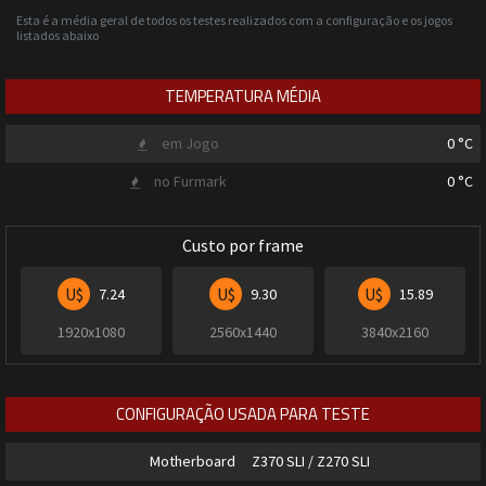
Esta é a média geral de todos os testes realizados com a configuração e os jogos
listados abaixo
TEMPERATURA MÉDIA
em Jogo
0
°C
no Furmark
0
°C
Custo por frame
U$
U$
U$
7.24
9.30
15.89
1920x1080
2560x1440
3840x2160
CONFIGURAÇÃO USADA PARA TESTE
Motherboard
Z370 SLI / Z270 SLI