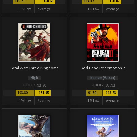
119.22
168.68
114.87
150.02
1% Low
Average
1% Low
Average
Total War: Three Kingdoms
Red Dead Redemption 2
High
Medium (Vulkan)
92.91
83.91
FLUIDEZ
FLUIDEZ
103.60
131.95
91.50
118.73
1% Low
Average
1% Low
Average