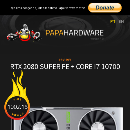
Faça uma doação e ajude o manter o PapaHardware ativo
PT
EN
review
RTX 2080 SUPER FE + CORE I7 10700
1002.15