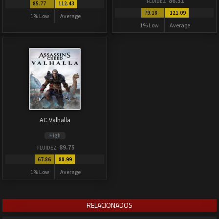
86.31
FLUIDEZ
85.77
112.43
79.18
121.09
1% Low
Average
1% Low
Average
AC Valhalla
High
89.75
FLUIDEZ
67.86
88.99
1% Low
Average
RELACIONADOS